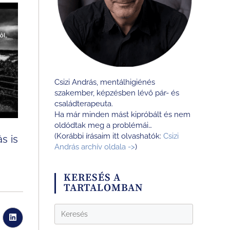
Csizi András, mentálhigiénés
szakember, képzésben lévő pár- és
családterapeuta.
Ha már minden mást kipróbált és nem
oldódtak meg a problémái…
(Korábbi írásaim itt olvashatók:
Csizi
s is
András archív oldala ->
)
KERESÉS A
TARTALOMBAN