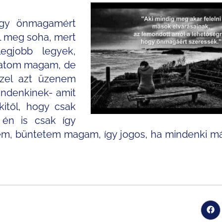
ogy önmagamért
l meg soha, mert
egjobb legyek,
tatom magam, de
zel azt üzenem
indenkinek- amit
kitől, hogy csak
 én is csak így
m, büntetem magam, így jogos, ha mindenki má