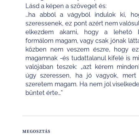
Lásd a képen a szöveget és:
…ha abból a vágyból indulok ki, h
szeressenek, ez pont azért nem valósu
elkezdem akarni, hogy a lehető l
formálom magam, vagy csak jónak lát
közben nem veszem észre, hogy ez
magamnak -és tudattalanul kifelé is m
valójában teszek: „azt kérem minden
úgy szeressen, ha jó vagyok, mert
szeretem magam. Ha nem jól viselkede
büntet érte…”
MEGOSZTÁS