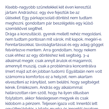
Kisebb-nagyobb szünetekkel két éven keresztül
jártam Andráshoz, egy éve fejeztük be az
üléseket. Egy párkapcsolati döntést nem tudtam
meghozni, gondoltam pár beszélgetés egy külső
szemlélővel segíthet.
Drága a konzultáció, gyerek mellett nehéz megoldani,
nem tudtam pontosan mit várok, mit kapok, megéri-e.
Fenntartásokkal, távolságtartással és egy adag gőggel
felvértezve mentem. Arra gondoltam, hogy nekem
csak ehhez az egy döntéshez kell segítség, 3-4
alkalmat megér, csak annyit árulok el magamról,
amennyit muszáj, csak a problémára koncentrálva
(mert majd azt én jobban tudom). Egyáltalán nem volt
számomra komfortos ez a helyzet, nem akartam
elveszíteni az irányítást, sem belátni, hogy segítséget
kérek. Emlékszem, András egy alkalommal
határozottan rám szólt, hogy ha ilyen stílusban
folytatom, akkor feleslegesen megyek és csak
kidobom a pénzem. Teljesen igaza volt. Innentől lett
együttműködés a közös munka és innentől éreztem