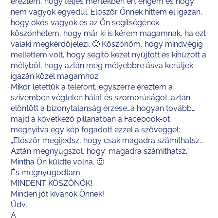
éreztem, hogy teljes mértékben ért engem és hogy
nem vagyok egyedül. Először Önnek hittem el igazán,
hogy okos vagyok és az Ön segítségének
köszönhetem, hogy már ki is kérem magamnak, ha ezt
valaki megkérdőjelezi. 🙂 Köszönöm, hogy mindvégig
mellettem volt, hogy segítő kezet nyújtott és kihúzott a
mélyből, hogy aztán még mélyebbre ásva kerüljek
igazán közel magamhoz.
Mikor letettük a telefont, egyszerre éreztem a
szívemben végtelen hálát és szomorúságot…aztán
elöntött a bizonytalanság érzése…a hogyan tovább…
majd a következő pillanatban a Facebook-ot
megnyitva egy kép fogadott ezzel a szöveggel:
„Először megijedsz, hogy csak magadra számíthatsz…
Aztán megnyugszol, hogy: magadra számíthatsz.”
Mintha Ön küldte volna. 🙂
És megnyugodtam.
MINDENT KÖSZÖNÖK!
Minden jót kívánok Önnek!
Üdv,
A