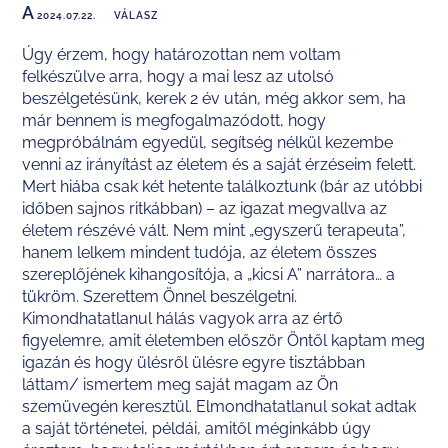
A
2024.07.22.
VÁLASZ
Úgy érzem, hogy határozottan nem voltam
felkészülve arra, hogy a mai lesz az utolsó
beszélgetésünk, kerek 2 év után, még akkor sem, ha
már bennem is megfogalmazódott, hogy
megpróbálnám egyedül, segítség nélkül kezembe
venni az irányítást az életem és a saját érzéseim felett.
Mert hiába csak két hetente találkoztunk (bár az utóbbi
időben sajnos ritkábban) – az igazat megvallva az
életem részévé vált. Nem mint „egyszerű terapeuta”,
hanem lelkem mindent tudója, az életem összes
szereplőjének kihangosítója, a „kicsi A” narrátora… a
tükröm. Szerettem Önnel beszélgetni.
Kimondhatatlanul hálás vagyok arra az értő
figyelemre, amit életemben először Öntől kaptam meg
igazán és hogy ülésről ülésre egyre tisztábban
láttam/ ismertem meg saját magam az Ön
szemüvegén keresztül. Elmondhatatlanul sokat adtak
a saját történetei, példái, amitől méginkább úgy