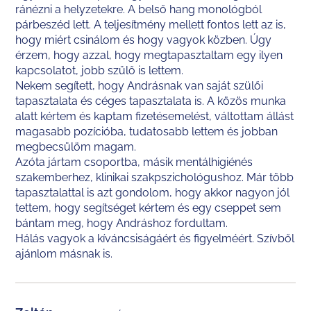
ránézni a helyzetekre. A belső hang monológból
párbeszéd lett. A teljesítmény mellett fontos lett az is,
hogy miért csinálom és hogy vagyok közben. Úgy
érzem, hogy azzal, hogy megtapasztaltam egy ilyen
kapcsolatot, jobb szülő is lettem.
Nekem segített, hogy Andrásnak van saját szülői
tapasztalata és céges tapasztalata is. A közös munka
alatt kértem és kaptam fizetésemelést, váltottam állást
magasabb pozícióba, tudatosabb lettem és jobban
megbecsülöm magam.
Azóta jártam csoportba, másik mentálhigiénés
szakemberhez, klinikai szakpszichológushoz. Már több
tapasztalattal is azt gondolom, hogy akkor nagyon jól
tettem, hogy segítséget kértem és egy cseppet sem
bántam meg, hogy Andráshoz fordultam.
Hálás vagyok a kíváncsiságáért és figyelméért. Szívből
ajánlom másnak is.