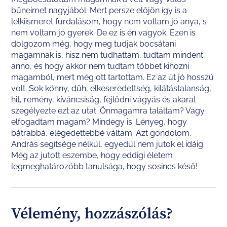
bűneimet nagyjából. Mert persze előjön így is a
lelkiismeret furdalásom, hogy nem voltam jó anya, s
nem voltam jó gyerek. De ez is én vagyok. Ezen is
dolgozom még, hogy meg tudjak bocsátani
magamnak is, hisz nem tudhattam, tudtam mindent
anno, és hogy akkor nem tudtam többet kihozni
magamból, mert még ott tartottam. Ez az út jó hosszú
volt. Sok könny, düh, elkeseredettség, kilátástalanság,
hit, remény, kíváncsiság, fejlődni vágyás és akarat
szegélyezte ezt az utat. Önmagamra találtam? Vagy
elfogadtam magam? Mindegy is. Lényeg, hogy
bátrabbá, elégedettebbé váltam. Azt gondolom,
András segítsége nélkül, egyedül nem jutok el idáig.
Még az jutott eszembe, hogy eddigi életem
legmeghatározóbb tanulsága, hogy sosincs késő!
Vélemény, hozzászólás?