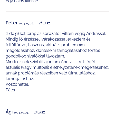
Egy hálás kliense
Péter
2024.07.26.
VÁLASZ
(Eddig) két terápiás sorozatot vittem végig Andrással.
Mindig jó érzéssel, várakozással érkeztem és
feltöltődve, hasznos, aktuális problémáim
megoldásához, döntéseim támogatásához fontos
gondolkodnivalókkal távoztam.
Mindenkinek szívből ajánlom András segítségét
aktuális (vagy múltbeli) élethelyzetének megértéséhez,
annak problémás részeiben való útmutatáshoz,
támogatáshoz.
Köszönettel,
Péter
Ági
2024.07.29.
VÁLASZ