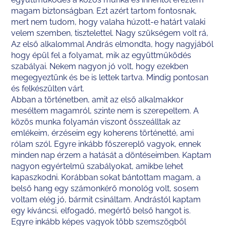
magam biztonságban. Ezt azért tartom fontosnak,
mert nem tudom, hogy valaha húzott-e határt valaki
velem szemben, tisztelettel. Nagy szükségem volt rá,
Az első alkalommal András elmondta, hogy nagyjából
hogy épül fel a folyamat, mik az együttműködés
szabályai. Nekem nagyon jó volt, hogy ezekben
megegyeztünk és be is lettek tartva. Mindig pontosan
és felkészülten várt.
Abban a történetben, amit az első alkalmakkor
meséltem magamról, szinte nem is szerepeltem. A
közös munka folyamán viszont összeálltak az
emlékeim, érzéseim egy koherens történetté, ami
rólam szól. Egyre inkább főszereplő vagyok, ennek
minden nap érzem a hatását a döntéseimben. Kaptam
nagyon egyértelmű szabályokat, amikbe lehet
kapaszkodni. Korábban sokat bántottam magam, a
belső hang egy számonkérő monológ volt, sosem
voltam elég jó, bármit csináltam. Andrástól kaptam
egy kíváncsi, elfogadó, megértő belső hangot is.
Egyre inkább képes vagyok több szemszögből