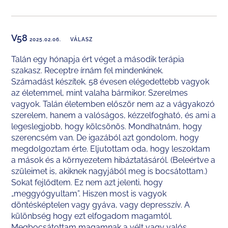
V58
2025.02.06.
VÁLASZ
Talán egy hónapja ért véget a második terápia
szakasz. Receptre írnám fel mindenkinek.
Számadást készítek. 58 évesen elégedettebb vagyok
az életemmel, mint valaha bármikor. Szerelmes
vagyok. Talán életemben először nem az a vágyakozó
szerelem, hanem a valóságos, kézzelfogható, és ami a
legeslegjobb, hogy kölcsönös. Mondhatnám, hogy
szerencsém van. De igazából azt gondolom, hogy
megdolgoztam érte. Eljutottam oda, hogy leszoktam
a mások és a környezetem hibáztatásáról. (Beleértve a
szüleimet is, akiknek nagyjából meg is bocsátottam.)
Sokat fejlődtem. Ez nem azt jelenti, hogy
„meggyógyultam”. Hiszen most is vagyok
döntésképtelen vagy gyáva, vagy depresszív. A
különbség hogy ezt elfogadom magamtól.
Megbocsátottam magamnak a vélt vagy valós