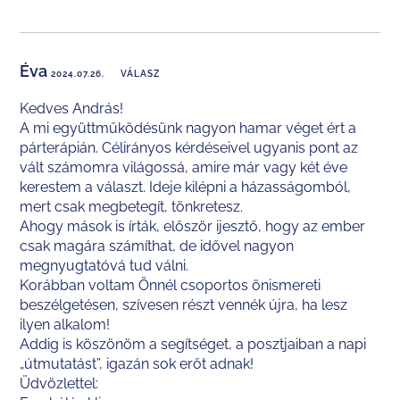
Éva
2024.07.26.
VÁLASZ
Kedves András!
A mi együttműködésünk nagyon hamar véget ért a
párterápián. Célirányos kérdéseivel ugyanis pont az
vált számomra világossá, amire már vagy két éve
kerestem a választ. Ideje kilépni a házasságomból,
mert csak megbetegít, tönkretesz.
Ahogy mások is írták, először ijesztő, hogy az ember
csak magára számíthat, de idővel nagyon
megnyugtatóvá tud válni.
Korábban voltam Önnél csoportos önismereti
beszélgetésen, szívesen részt vennék újra, ha lesz
ilyen alkalom!
Addig is köszönöm a segítséget, a posztjaiban a napi
„útmutatást”, igazán sok erőt adnak!
Üdvözlettel: