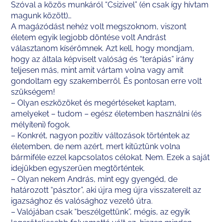
Szóval a közös munkáról “Csizivel” (én csak így hívtam
magunk között)…
A magázódást nehéz volt megszoknom, viszont
életem egyik legjobb döntése volt Andrást
választanom kísérőmnek. Azt kell, hogy mondjam,
hogy az általa képviselt valóság és “terápiás” irány
teljesen más, mint amit vártam volna vagy amit
gondoltam egy szakemberről. És pontosan erre volt
szükségem!
– Olyan eszközöket és megértéseket kaptam,
amelyeket – tudom – egész életemben használni (és
mélyíteni) fogok.
– Konkrét, nagyon pozitív változások történtek az
életemben, de nem azért, mert kitűztünk volna
bármiféle ezzel kapcsolatos célokat. Nem. Ezek a saját
idejükben egyszerűen megtörténtek.
– Olyan nekem András, mint egy gyengéd, de
határozott “pásztor”, aki újra meg újra visszaterelt az
igazsághoz és valósághoz vezető útra.
– Valójában csak “beszélgettünk”, mégis, az egyik