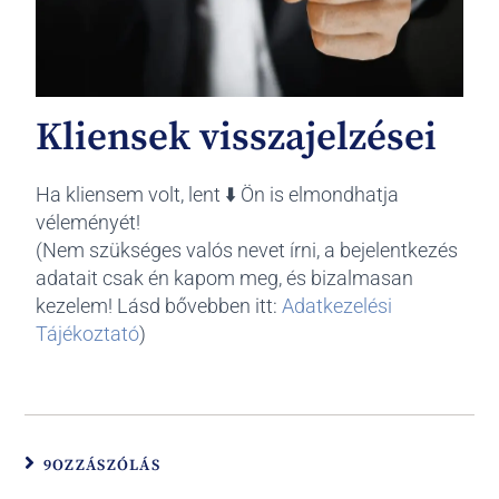
Kliensek visszajelzései
Ha kliensem volt, lent ⬇️ Ön is elmondhatja
véleményét!
(Nem szükséges valós nevet írni, a bejelentkezés
adatait csak én kapom meg, és bizalmasan
kezelem! Lásd bővebben itt:
Adatkezelési
Tájékoztató
)
9OZZÁSZÓLÁS