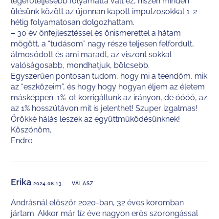
legerőteljesebb folyamattá vált ez, hiszen minden
ülésünk között az újonnan kapott impulzosokkal 1-2
hétig folyamatosan dolgozhattam.
– 30 év önfejlesztéssel és önismerettel a hátam
mögött, a “tudásom” nagy része teljesen felfordult,
átmosódott és ami maradt, az viszont sokkal
valóságosabb, mondhatjuk, bölcsebb.
Egyszerűen pontosan tudom, hogy mi a teendőm, mik
az “eszközeim”, és hogy hogy hogyan éljem az életem
másképpen. 1%-ot korrigáltunk az irányon, de óóóó, az
az 1% hosszútávon mit is jelenthet! Szuper izgalmas!
Örökké hálás leszek az együttműködésünknek!
Köszönöm,
Endre
Erika
2024.08.13.
VÁLASZ
Andrásnál először 2020-ban, 32 éves koromban
jártam. Akkor már tíz éve nagyon erős szorongással