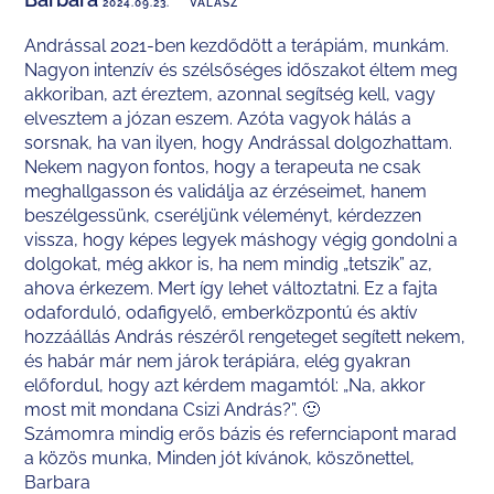
2024.09.23.
VÁLASZ
Andrással 2021-ben kezdődött a terápiám, munkám.
Nagyon intenzív és szélsőséges időszakot éltem meg
akkoriban, azt éreztem, azonnal segítség kell, vagy
elvesztem a józan eszem. Azóta vagyok hálás a
sorsnak, ha van ilyen, hogy Andrással dolgozhattam.
Nekem nagyon fontos, hogy a terapeuta ne csak
meghallgasson és validálja az érzéseimet, hanem
beszélgessünk, cseréljünk véleményt, kérdezzen
vissza, hogy képes legyek máshogy végig gondolni a
dolgokat, még akkor is, ha nem mindig „tetszik” az,
ahova érkezem. Mert így lehet változtatni. Ez a fajta
odaforduló, odafigyelő, emberközpontú és aktív
hozzáállás András részéről rengeteget segített nekem,
és habár már nem járok terápiára, elég gyakran
előfordul, hogy azt kérdem magamtól: „Na, akkor
most mit mondana Csizi András?”. 🙂
Számomra mindig erős bázis és refernciapont marad
a közös munka, Minden jót kívánok, köszönettel,
Barbara