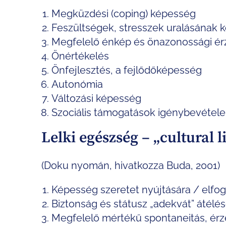
Megküzdési (coping) képesség
Feszültségek, stresszek uralásának
Megfelelő énkép és önazonossági ér
Önértékelés
Önfejlesztés, a fejlődőképesség
Autonómia
Változási képesség
Szociális támogatások igénybevétele
Lelki egészség – „cultural 
(Doku nyomán, hivatkozza Buda, 2001)
Képesség szeretet nyújtására / elfo
Biztonság és státusz „adekvát” átélé
Megfelelő mértékű spontaneitás, érze