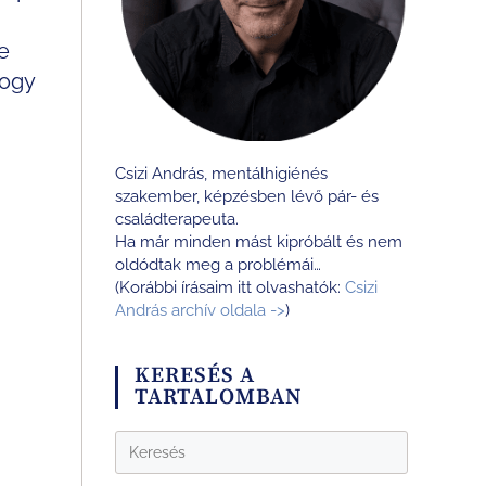
e
hogy
Csizi András, mentálhigiénés
szakember, képzésben lévő pár- és
családterapeuta.
Ha már minden mást kipróbált és nem
oldódtak meg a problémái…
(Korábbi írásaim itt olvashatók:
Csizi
András archív oldala ->
)
KERESÉS A
TARTALOMBAN