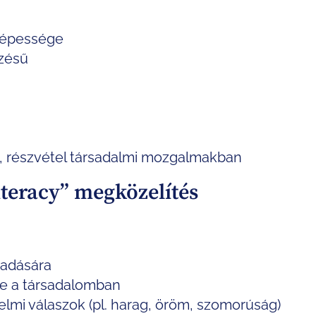
 képessége
zésű
, részvétel társadalmi mozgalmakban
literacy” megközelítés
gadására
se a társadalomban
lmi válaszok (pl. harag, öröm, szomorúság)