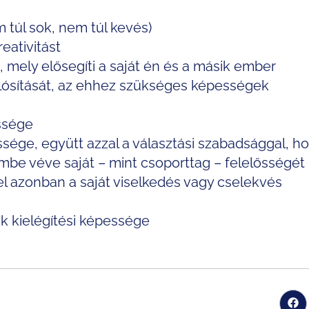
 túl sok, nem túl kevés)
eativitást
 mely elősegíti a saját én és a másik ember
lósítását, az ehhez szükséges képességek
ssége
ssége, együtt azzal a választási szabadsággal, h
mbe véve saját – mint csoporttag – felelősségét 
el azonban a saját viselkedés vagy cselekvés
ek kielégítési képessége