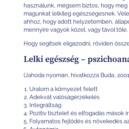
használunk, mégsem biztos, hogy meg t
magunkat lelkileg egészségesnek. Vélem
ahhoz, hogy adott helyzetemben, állapo
mennyire vagyok közel, vagy távol tőle.
Hogy segítsek eligazodni, röviden össz
Lelki egészség – pszichoan
(Jahoda nyomán, hivatkozza Buda, 2001
Uralom a környezet felett
Adekvát valóságérzékelés
Integráltság
Pozitív tisztelet és elfogadás mások i
Folyamatos fejlődés és növekedés a