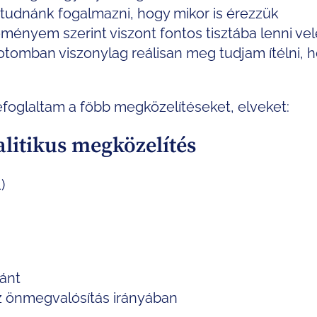
udnánk fogalmazni, hogy mikor is érezzük
ényem szerint viszont fontos tisztába lenni vel
tomban viszonylag reálisan meg tudjam ítélni, 
efoglaltam a főbb megközelítéseket, elveket:
alitikus megközelítés
)
ránt
z önmegvalósítás irányában