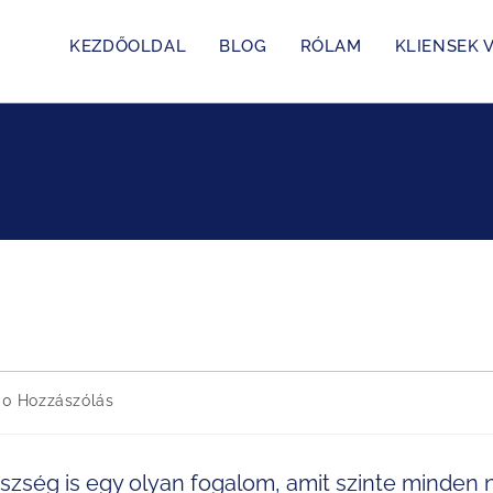
KEZDŐOLDAL
BLOG
RÓLAM
KLIENSEK V
0 Hozzászólás
észség is egy olyan fogalom, amit szinte minden 