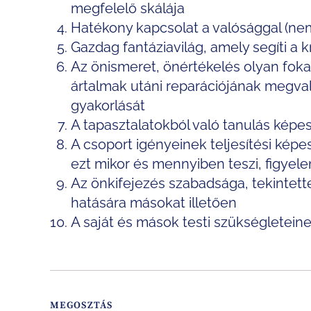
megfelelő skálája
Hatékony kapcsolat a valósággal (nem
Gazdag fantáziavilág, amely segíti a kr
Az önismeret, önértékelés olyan foka,
ártalmak utáni reparációjának megva
gyakorlását
A tapasztalatokból való tanulás képe
A csoport igényeinek teljesítési képe
ezt mikor és mennyiben teszi, figyele
Az önkifejezés szabadsága, tekintett
hatására másokat illetően
A saját és mások testi szükségletein
MEGOSZTÁS