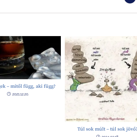
ek – mitől függ, aki függ?
2021.12.20.
Túl sok múlt – túl sok jövő